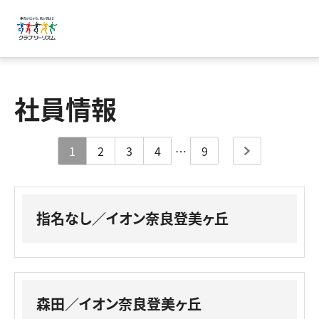
社員情報
1
2
3
4
…
9
次へ
指名なし／イオン奈良登美ヶ丘
森田／イオン奈良登美ヶ丘